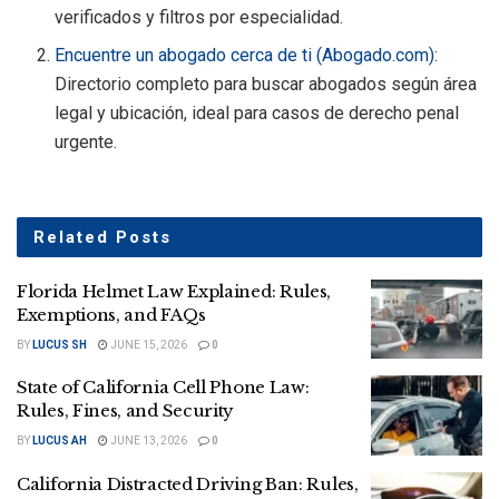
verificados y filtros por especialidad.
Encuentre un abogado cerca de ti (
Abogado.com
)
:
Directorio completo para buscar abogados según área
legal y ubicación, ideal para casos de derecho penal
urgente.
Related
Posts
Florida Helmet Law Explained: Rules,
Exemptions, and FAQs
BY
LUCUS SH
JUNE 15, 2026
0
State of California Cell Phone Law:
Rules, Fines, and Security
BY
LUCUS AH
JUNE 13, 2026
0
California Distracted Driving Ban: Rules,